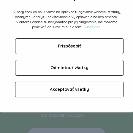
E-mail:
*
Súbory cookies používame na správne fungovanie webovej stránky,
Overovací
anonymnú analýzu návštevnosti a vylepšovanie našich stránok.
kód:
*
Niektoré Cookies sú nevyhnutné pre jej fungovanie, iné môžeme
používať len s vaším súhlasom -
Zistiť viac
.
Prispôsobiť
Adresa
dodania a text
správy::
*
Odmietnuť všetky
Akceptovať všetky
Kliknutím na tlačidlo odoslať súhlasíte a
potvrdzujete, že ste sa zoznámili s
obchodnými podmienkami a podmienkami o
spracovaní údajov
: