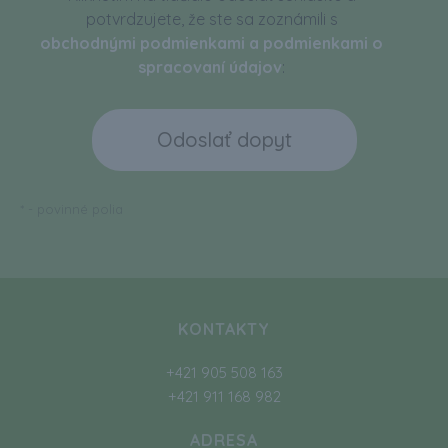
potvrdzujete, že ste sa zoznámili s
obchodnými podmienkami a podmienkami o
spracovaní údajov
:
*
- povinné polia
KONTAKTY
+421 905 508 163
+421 911 168 982
ADRESA